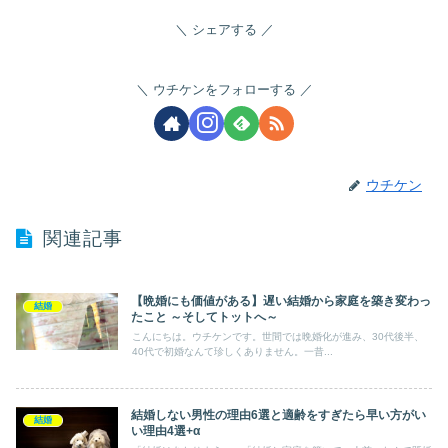
シェアする
ウチケンをフォローする
ウチケン
関連記事
【晩婚にも価値がある】遅い結婚から家庭を築き変わっ
結婚
たこと ～そしてトットへ～
こんにちは。ウチケンです。世間では晩婚化が進み、30代後半、
40代で初婚なんて珍しくありません。一昔...
結婚しない男性の理由6選と適齢をすぎたら早い方がい
結婚
い理由4選+α