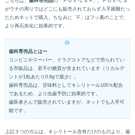
こちらは、
歯科専売品
の「ＰＯｓ-Ｃａ F」。ＰＯｓ-Ｃａ
がウチの周りではどこにも販売されておらず入手困難だっ
たためネットで購入。ちなみに「F」はフッ素のことで、
より再石灰化に効果的です。
歯科専売品とはー
コンビニやスーパー、ドラグストアなどで売られてい
る市販品は、若干の糖質が含まれています（リカルデ
ントが1粒あたり0.9gで最少）。
歯科専売品は、甘味料としてキシリトール100％配合
であるため、より虫歯予防に効果的です。
歯医者さんで販売されていますが、ネットでも入手可
能です。
上記３つのガムは、キシリトール含有だけのものより、歯